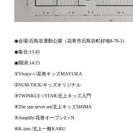
◉会場:石鳥谷運動公園（花巻市石鳥谷町好地8-78-3）
◉集合:13:45
◉開演:
14:15
①
Vivace
☆
/
花巻キッズ
MAYUKA
②SUM-TICK/
キッズオリジナル
③TWINKLE
☆
STAR/
北上キッズ入門
④The sun never set/
北上キッズ
SHIMA
⑤Ampilfy/
花巻オープン
Z☆
N
⑥K-izm
/北上一般KARU