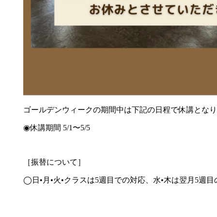
ゴールデンウィークの期間中は下記の日程で休講となり
◉休講期間
5/1
〜
5/5
［振替について］
◯日
•
月
•
火
•
クラスは
5
週目での対応、水
•
木は翌月
5
週目