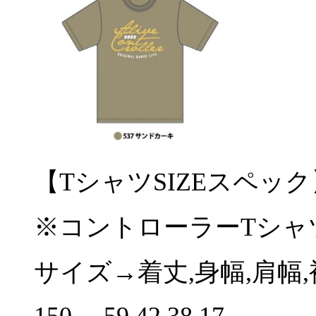
【
T
シャツ
SIZE
スペック
※
コントローラー
T
シャ
サイズ
→
着丈
,
身幅
,
肩幅
,